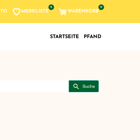
0
0
MERKLISTE
WARENKORB
NTO
, etc...
STARTSEITE
PFAND
Search store
Suche