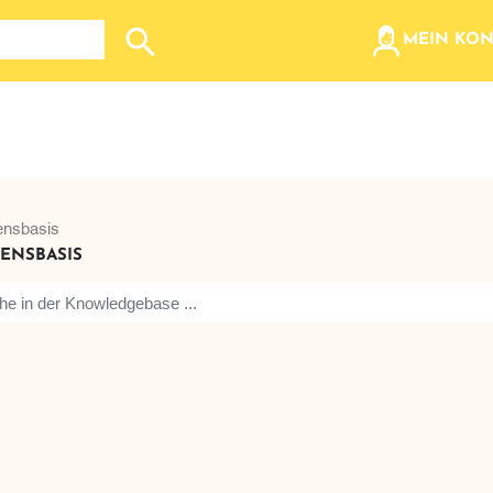
olz, etc...
MEIN KO
Suche nach: Zum Beispiel Wein, Fleisch, Keramik, Holz
nsbasis
ENSBASIS